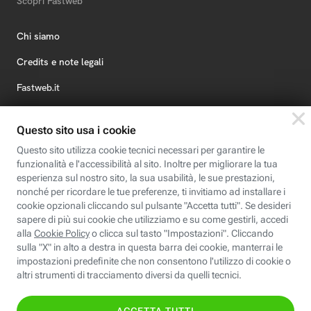
Scopri Fastweb
Chi siamo
Credits e note legali
Fastweb.it
Formazione
Fastweb Digital Academy
STEP FuturAbility District
Insieme, siamo futuro
© Fastweb SpA 2026 - P.IVA 12878470157