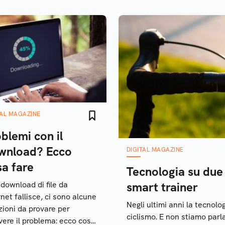
TAL MAGAZINE
blemi con il
wnload? Ecco
DIGITAL MAGAZINE
sa fare
Tecnologia su due
l download di file da
smart trainer
rnet fallisce, ci sono alcune
Negli ultimi anni la tecnol
zioni da provare per
ciclismo. E non stiamo parl
lvere il problema: ecco cosa