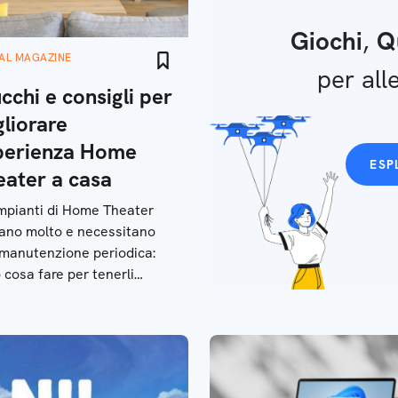
Giochi
,
Q
TAL MAGAZINE
per alle
cchi e consigli per
liorare
perienza Home
ESP
eater a casa
impianti di Home Theater
ano molto e necessitano
manutenzione periodica:
 cosa fare per tenerli
re giovani