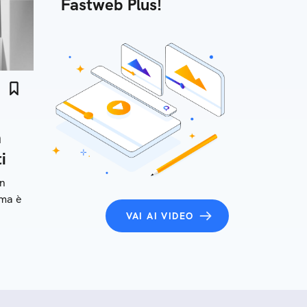
Fastweb Plus!
à
i
on
 ma è
VAI AI VIDEO