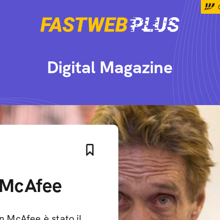
Digital Magazine
n McAfee
n McAfee è stato il