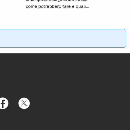
sa è
come potrebbero fare e quali
sono i problemi di privacy