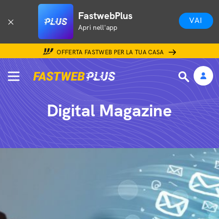
FastwebPlus
VAI
Apri nell'app
OFFERTA FASTWEB PER LA TUA CASA
Digital Magazine