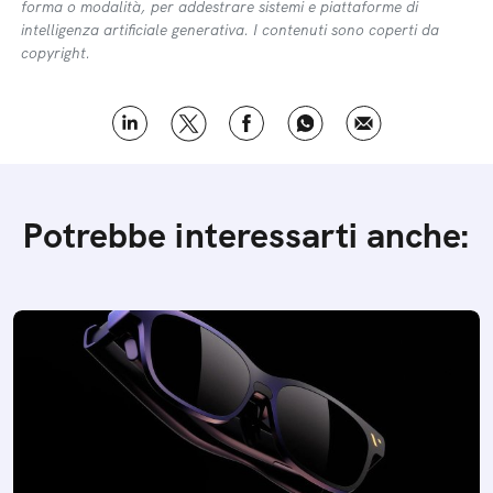
forma o modalità, per addestrare sistemi e piattaforme di
intelligenza artificiale generativa. I contenuti sono coperti da
copyright.
Potrebbe interessarti anche: