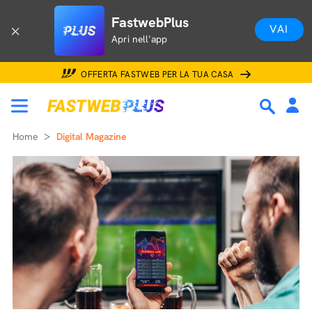
FastwebPlus
VAI
Apri nell'app
OFFERTA FASTWEB PER LA TUA CASA
Home
Digital Magazine