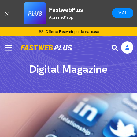
FastwebPlus
VAI
Apri nell'app
Offerta Fastweb per la tua casa
Digital Magazine