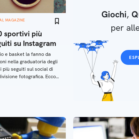
Giochi
,
Q
TAL MAGAZINE
per alle
0 sportivi più
uiti su Instagram
io e basket la fanno da
ESP
oni nella graduatoria degli
i più seguiti sul social di
ivisione fotografica. Ecco
op ten