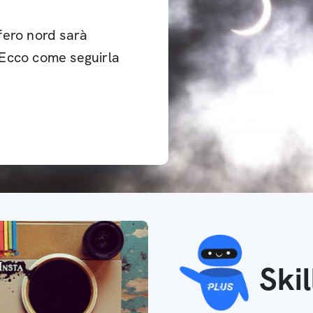
fero nord sarà
. Ecco come seguirla
Ski