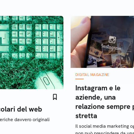
inali, violenza sessuale, lo
ttamento, nudità,
essioni di odio, violenza e
enuti grafici�”
DIGITAL MAGAZINE
Instagram e le
aziende, una
relazione sempre 
colari del web
stretta
eriche davvero originali
Il social media marketing o
non può prescindere da un