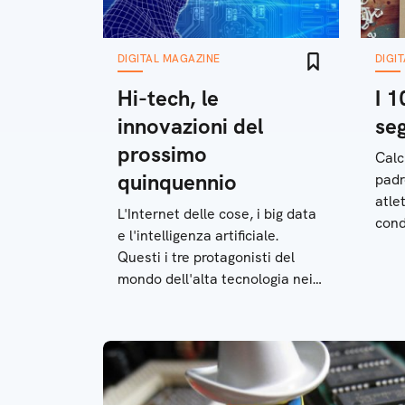
DIGITAL MAGAZINE
DIGI
Hi-tech, le
I 1
innovazioni del
seg
prossimo
Calc
quinquennio
padr
atlet
L'Internet delle cose, i big data
cond
e l'intelligenza artificiale.
la t
Questi i tre protagonisti del
mondo dell'alta tecnologia nei
prossimi cinque anni