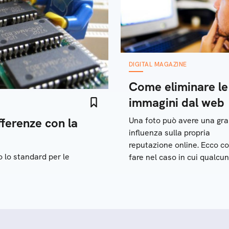
DIGITAL MAGAZINE
Come eliminare le
immagini dal web
ferenze con la
Una foto può avere una gr
influenza sulla propria
reputazione online. Ecco c
 lo standard per le
fare nel caso in cui qualcu
carichi sul web un'immagin
che non ci piace