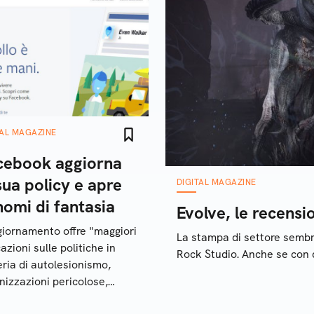
TAL MAGAZINE
cebook aggiorna
sua policy e apre
DIGITAL MAGAZINE
nomi di fantasia
Evolve, le recensi
giornamento offre "maggiori
La stampa di settore sembra
azioni sulle politiche in
Rock Studio. Anche se con 
ria di autolesionismo,
nizzazioni pericolose,
ismo e molestie, attività