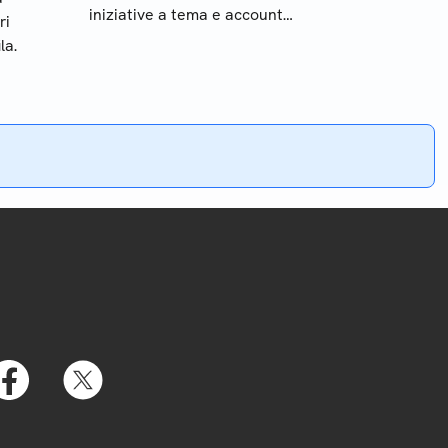
iniziative a tema e account
ri
social partecipatissimi
la.