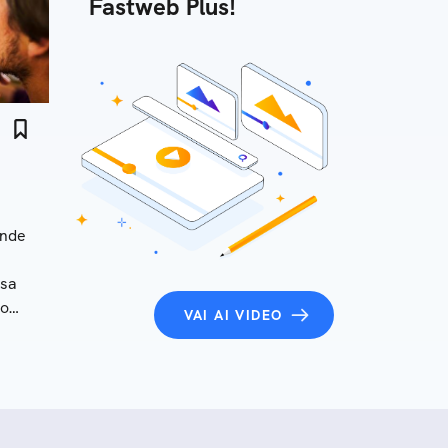
Fastweb Plus!
ande
osa
no
VAI AI VIDEO
e