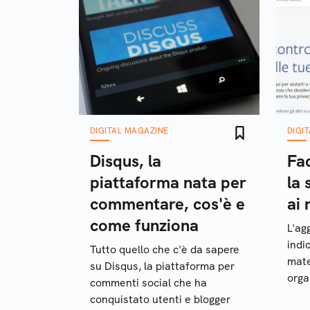
DIGITAL MAGAZINE
DIGI
Disqus, la
Fa
piattaforma nata per
la 
commentare, cos'è e
ai 
come funziona
L'ag
indic
Tutto quello che c'è da sapere
mate
su Disqus, la piattaforma per
orga
commenti social che ha
bull
conquistato utenti e blogger