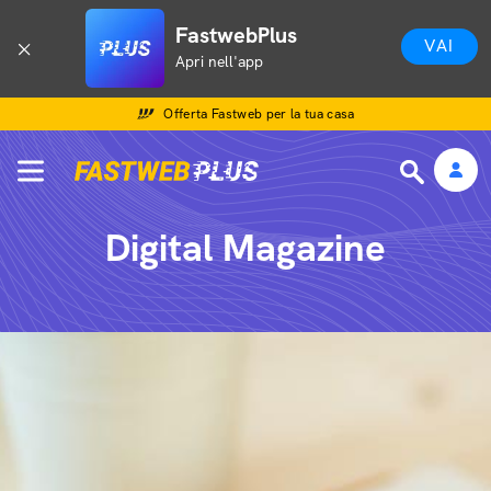
FastwebPlus
VAI
Apri nell'app
Offerta Fastweb per la tua casa
Digital Magazine