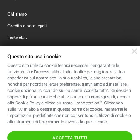
Chi siamo
Credits e note legali
Fastweb.it
Formazione
Fastweb Digital Academy
STEP FuturAbility District
Insieme, siamo futuro
© Fastweb SpA 2026 - P.IVA 12878470157