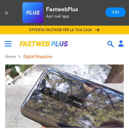
FastwebPlus
VAI
Apri nell'app
OFFERTA FASTWEB PER LA TUA CASA
Home
Digital Magazine