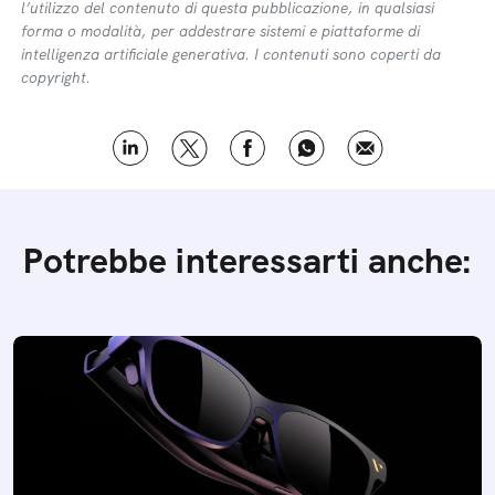
l’utilizzo del contenuto di questa pubblicazione, in qualsiasi
forma o modalità, per addestrare sistemi e piattaforme di
intelligenza artificiale generativa. I contenuti sono coperti da
copyright.
Potrebbe interessarti anche: