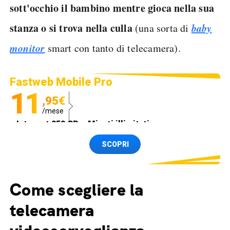
sott'occhio il bambino mentre gioca nella sua
stanza o si trova nella culla
baby
(una sorta di
monitor
smart con tanto di telecamera).
Fastweb Mobile Pro
11
,95€
/mese
Internet 250 GB e Minuti illimitati
Spedizione SIM GRATIS
SCOPRI
Come scegliere la
telecamera