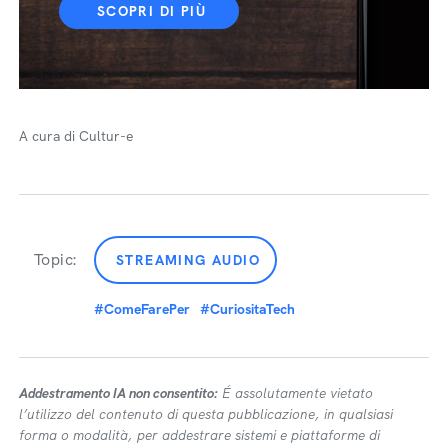
SCOPRI DI PIÙ
A cura di Cultur-e
Topic:
STREAMING AUDIO
#ComeFarePer
#CuriositaTech
Addestramento IA non consentito:
É assolutamente vietato
l’utilizzo del contenuto di questa pubblicazione, in qualsiasi
forma o modalità, per addestrare sistemi e piattaforme di