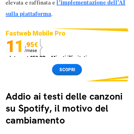
l’implementazione dell’AI
elevata e raffinata e
sulla piattaforma
.
Fastweb Mobile Pro
11
,95€
/mese
Internet 250 GB e Minuti illimitati
Spedizione SIM GRATIS
SCOPRI
Addio ai testi delle canzoni
su Spotify, il motivo del
cambiamento