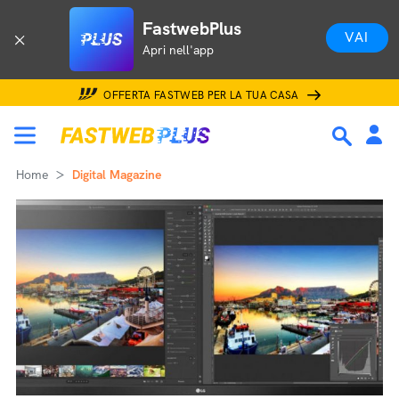
FastwebPlus
VAI
Apri nell'app
OFFERTA FASTWEB PER LA TUA CASA
Home
Digital Magazine