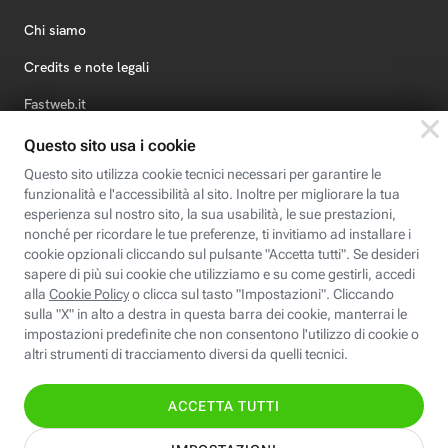
Chi siamo
Credits e note legali
Fastweb.it
Formazione
Fastweb Digital Academy
STEP FuturAbility District
Insieme, siamo futuro
© Fastweb SpA 2026 - P.IVA 12878470157