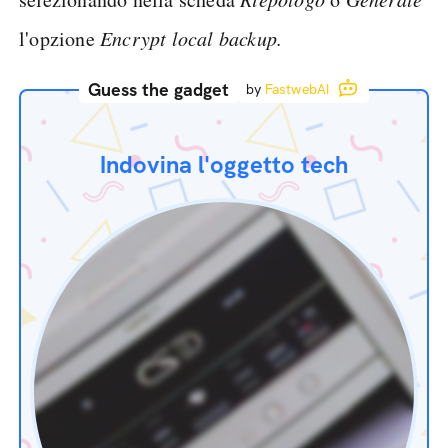
selezionando nella scheda
o
l'opzione
Encrypt local backup.
Guess the gadget
by
FastwebAI
Indovina l'oggetto tech