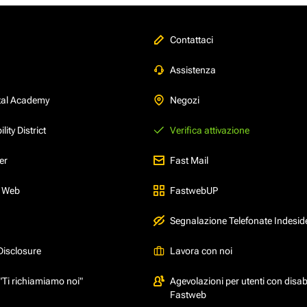
Contattaci
Assistenza
tal Academy
Negozi
ity District
Verifica attivazione
er
Fast Mail
l Web
FastwebUP
Segnalazione Telefonate Indesid
Disclosure
Lavora con noi
"Ti richiamiamo noi"
Agevolazioni per utenti con disabi
Fastweb