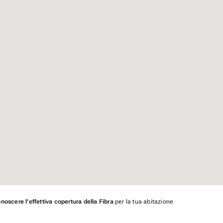
noscere l'effettiva copertura della Fibra
per la tua abitazione