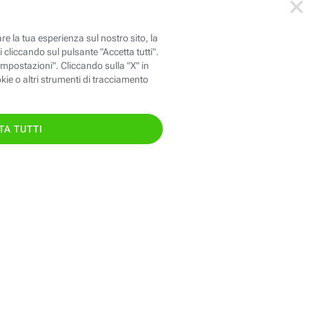
146
oppure chiama il
TIS