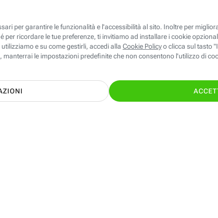
le ed Energia giuste per te con il supporto
TI CHIAMIAMO GRA
nostri esperti!