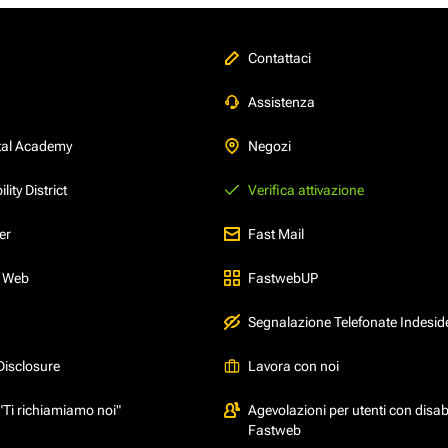
Contattaci
Assistenza
tal Academy
Negozi
ity District
Verifica attivazione
er
Fast Mail
l Web
FastwebUP
Segnalazione Telefonate Indesid
Disclosure
Lavora con noi
"Ti richiamiamo noi"
Agevolazioni per utenti con disabi
Fastweb