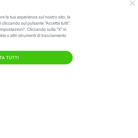
146
oppure chiama il
TIS