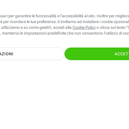
le ed Energia giuste per te con il supporto
TI CHIAMIAMO GRA
nostri esperti!