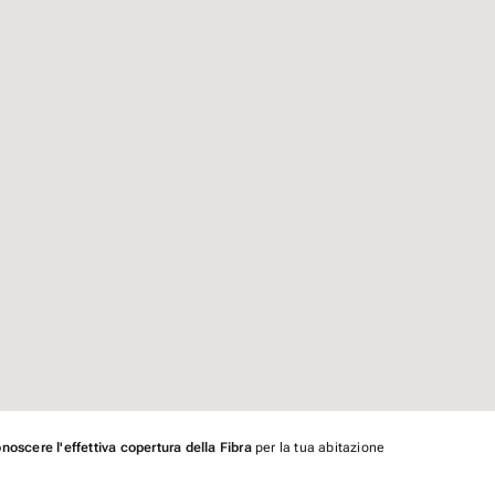
noscere l'effettiva copertura della Fibra
per la tua abitazione