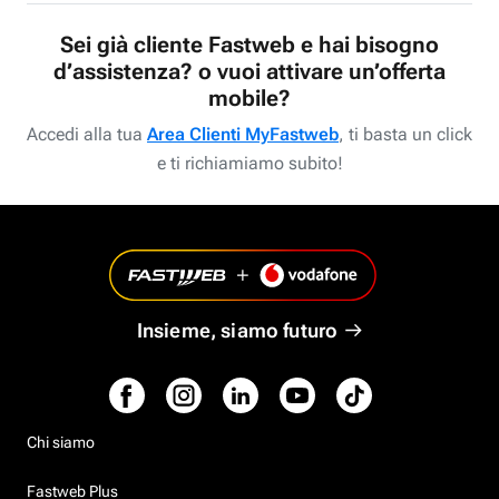
Sei già cliente Fastweb e hai bisogno
d’assistenza? o vuoi attivare un’offerta
mobile?
Accedi alla tua
Area Clienti MyFastweb
, ti basta un click
e ti richiamiamo subito!
Insieme, siamo futuro
Chi siamo
Fastweb Plus