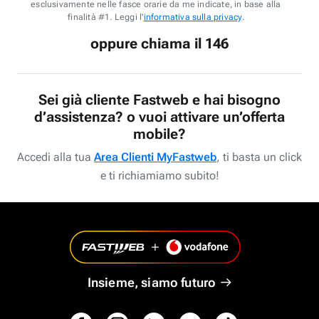
esclusivamente nelle fasce orarie da me indicate, in base alla
finalità #1. Leggi l'
informativa sulla privacy
.
oppure chiama il 146
Sei già cliente Fastweb e hai bisogno
d’assistenza? o vuoi attivare un’offerta
mobile?
Accedi alla tua
Area Clienti MyFastweb
, ti basta un click
e ti richiamiamo subito!
Insieme, siamo futuro