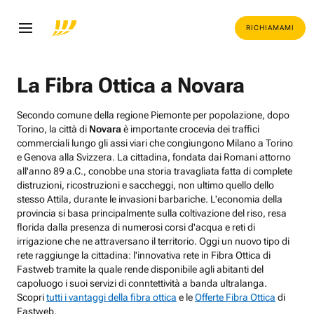
RICHIAMAMI
La Fibra Ottica a Novara
Secondo comune della regione Piemonte per popolazione, dopo
Torino, la città di
Novara
è importante crocevia dei traffici
commerciali lungo gli assi viari che congiungono Milano a Torino
e Genova alla Svizzera. La cittadina, fondata dai Romani attorno
all'anno 89 a.C., conobbe una storia travagliata fatta di complete
distruzioni, ricostruzioni e saccheggi, non ultimo quello dello
stesso Attila, durante le invasioni barbariche. L'economia della
provincia si basa principalmente sulla coltivazione del riso, resa
florida dalla presenza di numerosi corsi d'acqua e reti di
irrigazione che ne attraversano il territorio. Oggi un nuovo tipo di
rete raggiunge la cittadina: l'innovativa rete in Fibra Ottica di
Fastweb tramite la quale rende disponibile agli abitanti del
capoluogo i suoi servizi di conntettività a banda ultralanga.
Scopri
tutti i vantaggi della fibra ottica
e le
Offerte Fibra Ottica
di
Fastweb.