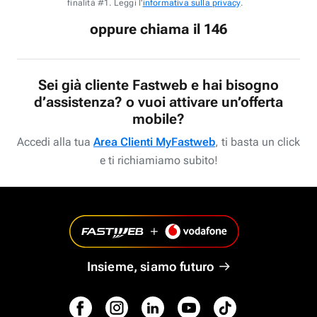
finalità #1. Leggi l'
informativa sulla privacy
.
oppure chiama il 146
Sei già cliente Fastweb e hai bisogno
d’assistenza? o vuoi attivare un’offerta
mobile?
Accedi alla tua
Area Clienti MyFastweb
, ti basta un click
e ti richiamiamo subito!
Insieme, siamo futuro