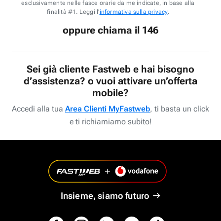
esclusivamente nelle fasce orarie da me indicate, in base alla
finalità #1. Leggi l'
informativa sulla privacy
.
oppure chiama il 146
Sei già cliente Fastweb e hai bisogno
d’assistenza? o vuoi attivare un’offerta
mobile?
Accedi alla tua
Area Clienti MyFastweb
, ti basta un click
e ti richiamiamo subito!
Insieme, siamo futuro