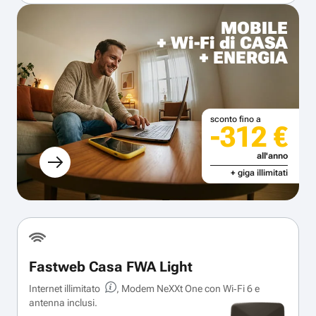
MOBILE
+ Wi-Fi di CASA
+ ENERGIA
sconto fino a
-312 €
all'anno
+ giga illimitati
Fastweb Casa FWA Light
Internet illimitato
, Modem NeXXt One con Wi‑Fi 6 e
antenna inclusi.