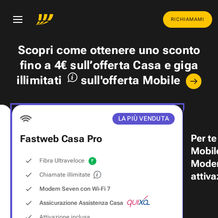
RICHIAMAMI
Scopri come ottenere uno
sconto
fino a 4€
sull’offerta Casa e
giga
illimitati
sull'offerta Mobile
LA PIÙ VENDUTA
Per te
Fastweb Casa Pro
Mobil
Fibra Ultraveloce
Modem
attiva
Chiamate illimitate
Modem Seven con Wi‑Fi 7
Assicurazione Assistenza Casa
Attivazione inclusa