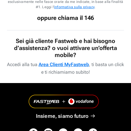
esclusivamente nelle fasce orarie da me indicate, in base alla finalità
#1. Leggi l'
informativa sulla privacy
.
oppure chiama il 146
Sei già cliente Fastweb e hai bisogno
d’assistenza? o vuoi attivare un’offerta
mobile?
Accedi alla tua
Area Clienti MyFastweb
, ti basta un click
e ti richiamiamo subito!
Insieme, siamo futuro