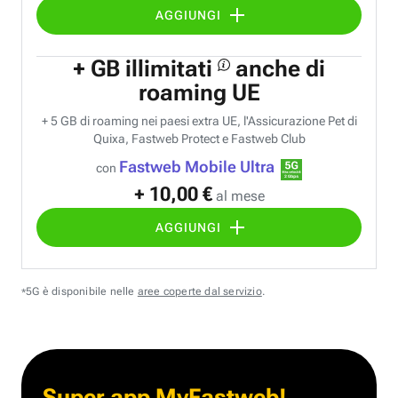
AGGIUNGI
+ GB illimitati
anche di
roaming UE
+ 5 GB di roaming nei paesi extra UE, l'Assicurazione Pet di
Quixa, Fastweb Protect e Fastweb Club
Fastweb Mobile Ultra
con
+ 10,00 €
al mese
AGGIUNGI
5G è disponibile nelle
aree coperte dal servizio
.
*
Super app MyFastweb!