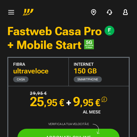
Fastweb Casa Pro
+ Mobile Start
FIBRA
INTERNET
ultraveloce
150 GB
CASA
SMARTPHONE
29
,95
€
25
9
,95
€
+
,95
€
AL MESE
VERIFICA LA TUA VELOCITÀ E