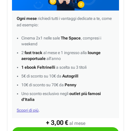
Ogni mese
richiedi tutti i vantaggi dedicate a te, come
ad esempio:
Cinema 2x1 nelle sale
The Space
, compresi i
weekend
2
fast track
al mese e 1 ingresso alla
lounge
aeroportuale
all’anno
1 ebook Feltrinelli
a scelta su 3 titoli
5€ di sconto su 10€ da
Autogrill
10€ di sconto su 70€ da
Penny
Uno sconto esclusivo negli
outlet più famosi
d’Italia
Scopri di più
.
+ 3,00 €
al mese