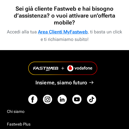
Sei già cliente Fastweb e hai bisogno
d’assistenza? o vuoi attivare un’offerta
mobile?
Accedi alla tua
Area Clienti MyFastweb
, ti basta un click
e ti richiamiamo subito!
Insieme, siamo futuro
Chi siamo
Fastweb Plus