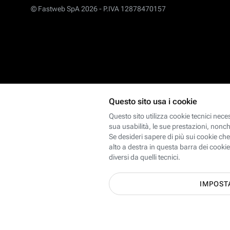
© Fastweb SpA 2026 -
P.IVA 12878470157
Scopri le offerte Internet, Mobi
dei 