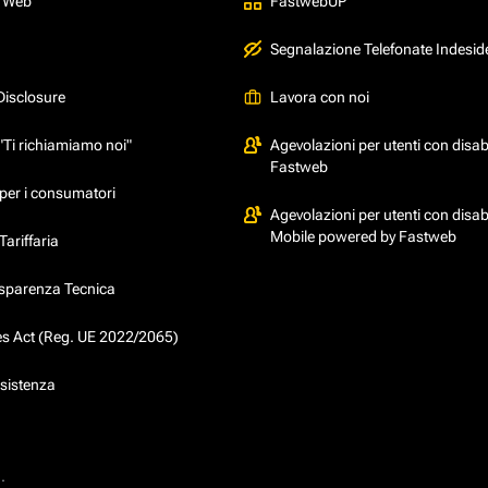
l Web
FastwebUP
Segnalazione Telefonate Indesid
Disclosure
Lavora con noi
"Ti richiamiamo noi"
Agevolazioni per utenti con disabi
Fastweb
per i consumatori
Agevolazioni per utenti con disabi
Mobile powered by Fastweb
ariffaria
asparenza Tecnica
ces Act (Reg. UE 2022/2065)
ssistenza
.