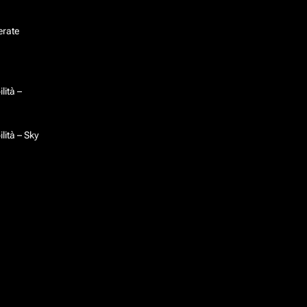
erate
lità –
lità – Sky