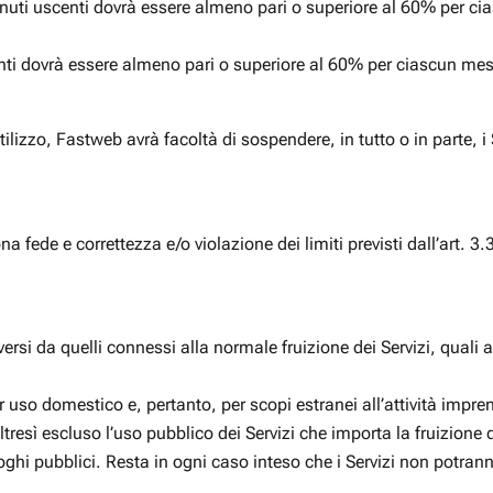
inuti uscenti dovrà essere almeno pari o superiore al 60% per ci
ti dovrà essere almeno pari o superiore al 60% per ciascun mese;
ilizzo, Fastweb avrà facoltà di sospendere, in tutto o in parte, i Ser
na fede e correttezza e/o violazione dei limiti previsti dall’art. 3.
versi da quelli connessi alla normale fruizione dei Servizi, quali 
per uso domestico e, pertanto, per scopi estranei all’attività imp
altresì escluso l’uso pubblico dei Servizi che importa la fruizione 
oghi pubblici. Resta in ogni caso inteso che i Servizi non potranno e