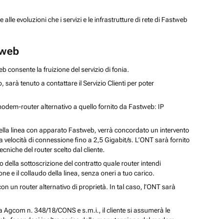
le evoluzioni che i servizi e le infrastrutture di rete di Fastweb
tweb
 consente la fruizione del servizio di fonia.
 sarà tenuto a contattare il Servizio Clienti per poter
 modem-router alternativo a quello fornito da Fastweb: IP
one della linea con apparato Fastweb, verrà concordato un intervento
a velocità di connessione fino a 2,5 Gigabit/s. L’ONT sarà fornito
cniche del router scelto dal cliente.
ella sottoscrizione del contratto quale router intendi
ne e il collaudo della linea, senza oneri a tuo carico.
n un router alternativo di proprietà. In tal caso, l’ONT sarà
ra Agcom n. 348/18/CONS e s.m.i., il cliente si assumerà le