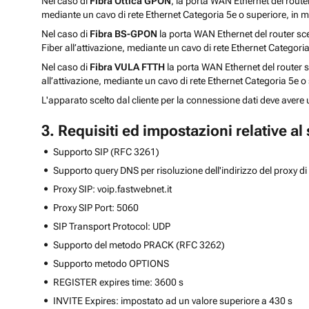
Nel caso di
Fibra Ottica GPON
, la porta WAN Ethernet del route
mediante un cavo di rete Ethernet Categoria 5e o superiore, in 
Nel caso di
Fibra BS-GPON
la porta WAN Ethernet del router scel
Fiber all’attivazione, mediante un cavo di rete Ethernet Categori
Nel caso di
Fibra VULA FTTH
la porta WAN Ethernet del router sc
all’attivazione, mediante un cavo di rete Ethernet Categoria 5e o
L'apparato scelto dal cliente per la connessione dati deve avere 
3. Requisiti ed impostazioni relative al
Supporto SIP (RFC 3261)
Supporto query DNS per risoluzione dell'indirizzo del proxy d
Proxy SIP: voip.fastwebnet.it
Proxy SIP Port: 5060
SIP Transport Protocol: UDP
Supporto del metodo PRACK (RFC 3262)
Supporto metodo OPTIONS
REGISTER expires time: 3600 s
INVITE Expires: impostato ad un valore superiore a 430 s