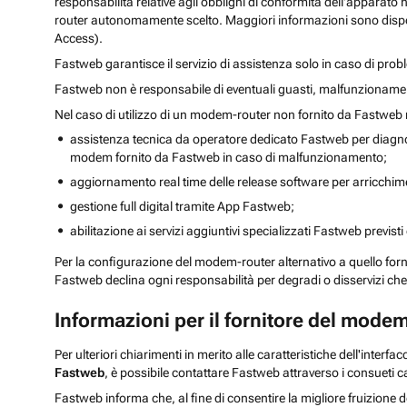
responsabilità relative agli obblighi di conformità dell'apparat
router autonomamente scelto. Maggiori informazioni sono disponibili
Access).
Fastweb garantisce il servizio di assistenza solo in caso di pro
Fastweb non è responsabile di eventuali guasti, malfunzionamenti o
Nel caso di utilizzo di un modem-router non fornito da Fastweb n
assistenza tecnica da operatore dedicato Fastweb per diagnosti
modem fornito da Fastweb in caso di malfunzionamento;
aggiornamento real time delle release software per arricchi
gestione full digital tramite App Fastweb;
abilitazione ai servizi aggiuntivi specializzati Fastweb previsti 
Per la configurazione del modem-router alternativo a quello forni
Fastweb declina ogni responsabilità per degradi o disservizi ch
Informazioni per il fornitore del modem
Per ulteriori chiarimenti in merito alle caratteristiche dell'interf
Fastweb
, è possibile contattare Fastweb attraverso i consueti can
Fastweb informa che, al fine di consentire la migliore fruizione dei