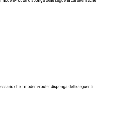
il modem-router disponga delle seguenti caratteristiche
cessario che il modem-router disponga delle seguenti