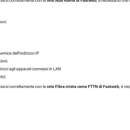
ciarsi correttamente con la
rete Adsl Rame di Fastweb
, è necessario che 
ioni:
amica dell'indirizzo IP
ioni:
rizzi agli apparati connessi in LAN
to)
ciarsi correttamente con la
rete Fibra mista rame FTTN di Fastweb
, è ne