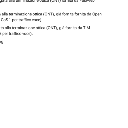
legata alla terminazione ottica (ONT) fornita da Fastweb
a alla terminazione ottica (ONT), già fornita fornita da Open
 CoS 1 per traffico voce).
ata alla terminazione ottica (ONT), già fornita da TIM
 per traffico voce).
ng.