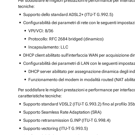
Per soddisfare le migliori prestazioni e performance per interfac
tecniche:
Supporto dello standard ADSL2+ (ITU-T G.992.5)
Configurabilità dei parametri di rete con le seguenti impostaz
VPI/VCI: 8/36
Protocollo: RFC 2684 bridged (dinamico)
Incapsulamento: LLC
DHCP client abilitato sull'interfaccia WAN per acquisizione din
Configurabilità dei parametri di LAN con le seguenti impostaz
DHCP server abilitato per assegnazione dinamica degli indi
Funzionamento del modem in modalità routed (NAT abilita
Per soddisfare le migliori prestazioni e performance per interfac
caratteristiche tecniche:
Supporto standard VDSL2 (ITU-T G.993.2) fino al profilo 35b
Supporto Seamless Rate Adaptation (SRA)
Supporto retransmission G.INP (ITU-T G.998.4)
Supporto vectoring (ITU-T G.993.5)