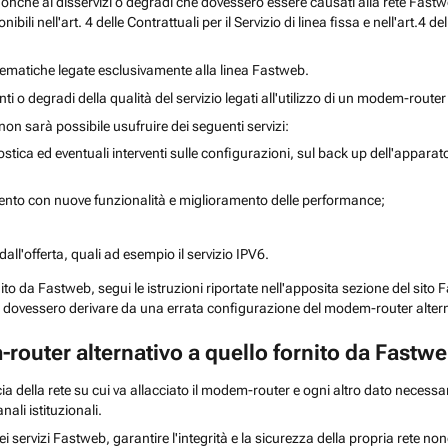
o nonché ai disservizi o degradi che dovessero essere causati alla rete Fa
 nell'art. 4 delle Contrattuali per il Servizio di linea fissa e nell'art.4 de
blematiche legate esclusivamente alla linea Fastweb.
 degradi della qualità del servizio legati all'utilizzo di un modem-router a
on sarà possibile usufruire dei seguenti servizi:
ca ed eventuali interventi sulle configurazioni, sul back up dell'apparato 
mento con nuove funzionalità e miglioramento delle performance;
dall'offerta, quali ad esempio il servizio IPV6.
to da Fastweb, segui le istruzioni riportate nell'apposita sezione del sito F
e dovessero derivare da una errata configurazione del modem-router altern
-router alternativo a quello fornito da Fastw
accia della rete su cui va allacciato il modem-router e ogni altro dato necess
ali istituzionali.
 servizi Fastweb, garantire l'integrità e la sicurezza della propria rete nonc