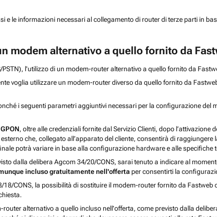
 le informazioni necessari al collegamento di router di terze parti in base al
a un modem alternativo a quello fornito da Fas
/PSTN), l'utilizzo di un modem-router alternativo a quello fornito da Fastweb
iente voglia utilizzare un modem-router diverso da quello fornito da Fastweb,
 nonché i seguenti parametri aggiuntivi necessari per la configurazione del
a GPON
, oltre alle credenziali fornite dal Servizio Clienti, dopo l’attivazi
esterno che, collegato all’apparato del cliente, consentirà di raggiungere l
finale potrà variare in base alla configurazione hardware e alle specifiche te
sto dalla delibera Agcom 34/20/CONS, sarai tenuto a indicare al momento d
unque incluso gratuitamente nell'offerta
per consentirti la configurazio
18/CONS, la possibilità di sostituire il modem-router fornito da Fastweb co
ichiesta.
router alternativo a quello incluso nell'offerta, come previsto dalla delibe