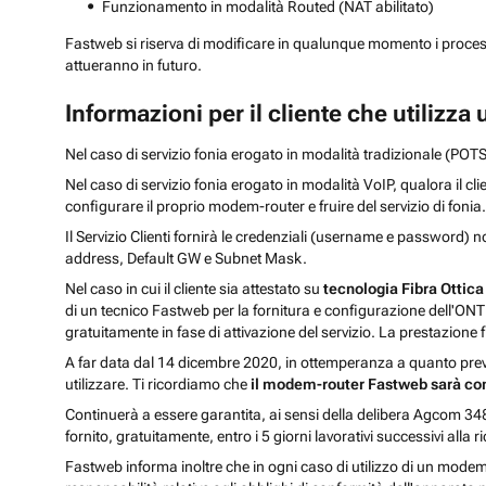
Funzionamento in modalità Routed (NAT abilitato)
Fastweb si riserva di modificare in qualunque momento i processi e
attueranno in futuro.
Informazioni per il cliente che utilizz
Nel caso di servizio fonia erogato in modalità tradizionale (POTS
Nel caso di servizio fonia erogato in modalità VoIP, qualora il cl
configurare il proprio modem-router e fruire del servizio di fonia.
Il Servizio Clienti fornirà le credenziali (username e password)
address, Default GW e Subnet Mask.
Nel caso in cui il cliente sia attestato su
tecnologia Fibra Ottic
di un tecnico Fastweb per la fornitura e configurazione dell'ONT 
gratuitamente in fase di attivazione del servizio. La prestazione 
A far data dal 14 dicembre 2020, in ottemperanza a quanto previ
utilizzare. Ti ricordiamo che
il modem-router Fastweb sarà com
Continuerà a essere garantita, ai sensi della delibera Agcom 348/
fornito, gratuitamente, entro i 5 giorni lavorativi successivi alla r
Fastweb informa inoltre che in ogni caso di utilizzo di un modem-