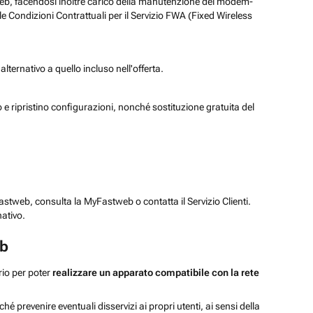
stweb, facendosi inoltre carico della manutenzione del modem-
lle Condizioni Contrattuali per il Servizio FWA (Fixed Wireless
lternativo a quello incluso nell'offerta.
e ripristino configurazioni, nonché sostituzione gratuita del
astweb, consulta la MyFastweb o contatta il Servizio Clienti.
ativo.
eb
ario per poter
realizzare un apparato compatibile con la rete
hé prevenire eventuali disservizi ai propri utenti, ai sensi della