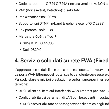
Codec supportati: G.729 G.729A (inclusa versione A, NON sup
VAD (Voice Activity Detection): disabilitato
Packetization time: 20ms
Supporto toni DTMF: in-band telephone-event (RFC 2833)
Fax protocol: solo T.38
Marcatura QoS traffico IP:
SIP e RTP: DSCP CS5
Dati: DSCP 0
4. Servizio solo dati su rete FWA (Fixe
L'apparato scelto dal cliente per la connessione dati deve avere 
La porta WAN Ethernet del router scelto dal cliente deve essere 
Per soddisfare le migliori prestazioni e performance per interfa
tecniche:
DHCP client abilitato sull'interfaccia WAN Ethernet per l'acqui
Configurabilità dei parametri di LAN con le seguenti impostaz
DHCP server abilitato per assegnazione dinamica degli indi