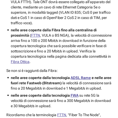
VULA FTTH). Tale ONT dovrà essere collegato all’apparato del
cliente, mediante un cavo di rete Ethernet Categoria 5e o
superiore, in modalità tagged (VLAN ID 835; CoS 0 per traffico
dati e CoS 1 in caso di OpenFiber 2 CoS 2 in caso di TIM, per
traffico voce).
nelle aree coperte dalla Fibra fino alla centralina di
prossimità
(
FTTN
, VULA o BS NGA), la velocità di connessione
arriva fino a 100 o 200 Mbit/s in download in funzione della
copertura tecnologica che sarà possibile verificare in fase di
sottoscrizione e fino a 20 Mbit/s in upload. Verifica la
copertura tecnologica nella pagina dedicata alla connettività in
Fibra Ottica
.
Se non si è raggiunti dalla Fibra:
nelle aree coperte dalla tecnologia
ADSL Rame
e nelle aree
fuori rete Fastweb (Bitstream)
la velocità di connessione sarà
fino a 20 Megabit/s in download e 1 Megabit/s in upload.
nelle aree coperte dalla tecnologia
FWA
su rete 5G la
velocità di connessione sarà fino a 300 Megabit/s in download
e 30 Megabit/s in upload.
Ricordiamo che la terminologia
FTTN
,
"Fiber To The Node"
,