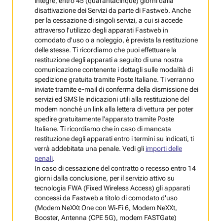
integre, entro 45 (quarantacinque) giorni dalla
disattivazione dei Servizi da parte di Fastweb. Anche
per la cessazione di singoli servizi, a cui si accede
attraverso l'utilizzo degli apparati Fastweb in
comodato d'uso o a noleggio, è prevista la restituzione
delle stesse. Ti ricordiamo che puoi effettuare la
restituzione degli apparati a seguito di una nostra
comunicazione contenente i dettagli sulle modalità di
spedizione gratuita tramite Poste Italiane. Ti verranno
inviate tramite e-mail di conferma della dismissione dei
servizi ed SMS le indicazioni utili alla restituzione del
modem nonché un link alla lettera di vettura per poter
spedire gratuitamente l'apparato tramite Poste
Italiane. Ti ricordiamo che in caso di mancata
restituzione degli apparati entro i termini su indicati, ti
verrà addebitata una penale. Vedi gli
importi delle
penali
.
In caso di cessazione del contratto o recesso entro 14
giorni dalla conclusione, per il servizio attivo su
tecnologia FWA (Fixed Wireless Access) gli apparati
concessi da Fastweb a titolo di comodato d'uso
(Modem NeXXt One con Wi‑Fi 6, Modem NeXXt,
Booster, Antenna (CPE 5G), modem FASTGate)