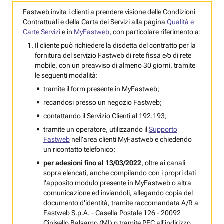
Fastweb invita i clienti a prendere visione delle Condizioni
Contrattuali e della Carta dei Servizi alla pagina
Qualità e
Carte Servizi
e in
MyFastweb
, con particolare riferimento a:
Il cliente può richiedere la disdetta del contratto per la
fornitura del servizio Fastweb di rete fissa e/o di rete
mobile, con un preavviso di almeno 30 giorni, tramite
le seguenti modalità:
tramite il form presente in MyFastweb;
recandosi presso un negozio Fastweb;
contattando il Servizio Clienti al 192.193;
tramite un operatore, utilizzando il
Supporto
Fastweb
nell’area clienti MyFastweb e chiedendo
un ricontatto telefonico;
per adesioni fino al 13/03/2022
, oltre ai canali
sopra elencati, anche compilando con i propri dati
l'apposito modulo presente in MyFastweb o altra
comunicazione ed inviandoli, allegando copia del
documento d'identità, tramite raccomandata A/R a
Fastweb S.p.A. - Casella Postale 126 - 20092
Cinisello Balsamo (MI)
o tramite PEC all'indirizzo