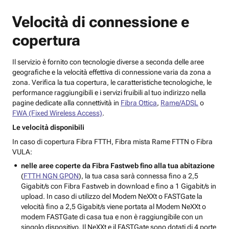
Velocità di connessione e
copertura
Il servizio è fornito con tecnologie diverse a seconda delle aree
geografiche e la velocità effettiva di connessione varia da zona a
zona. Verifica la tua copertura, le caratteristiche tecnologiche, le
performance raggiungibili e i servizi fruibili al tuo indirizzo nella
pagine dedicate alla connettività in
Fibra Ottica
,
Rame/ADSL
o
FWA (Fixed Wireless Access)
.
Le velocità disponibili
In caso di copertura Fibra FTTH, Fibra mista Rame FTTN o Fibra
VULA:
nelle aree coperte da Fibra Fastweb fino alla tua abitazione
(
FTTH NGN GPON
), la tua casa sarà connessa fino a 2,5
Gigabit/s con Fibra Fastweb in download e fino a 1 Gigabit/s in
upload. In caso di utilizzo del Modem NeXXt o FASTGate la
velocità fino a 2,5 Gigabit/s viene portata al Modem NeXXt o
modem FASTGate di casa tua e non è raggiungibile con un
singolo dispositivo. Il NeXXt e il FASTGate sono dotati di 4 porte