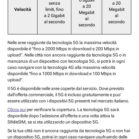
o uguali
senza
a 20
a 20
Velocità
limiti, fino
Megabit
Megabit
a 2 Gigabit
al
al
al secondo
secondo
secondo
Nelle aree raggiunte da tecnologia 5G la massima velocità
disponibile è "fino a 2000 Mbps in download e 200 Mbps in
upload". Nelle città non ancora raggiunte da tecnologia 5G o in
mancanza di un dispositivo con tecnologia 5G, si potrà in ogni
caso navigare con la tecnologia 4G alla massima velocità
disponibile "fino a 1000 Mbps in download e 100 Mbps in
upload".
Il 5G è disponibile nelle aree coperte dal servizio. Dove previsto
dall'offerta commerciale, il 5G è incluso gratuitamente e puo’
essere utilizzato con i dispositivi 5G presenti nel mercato italiano.
Clicca qui
per verificare la copertura. La tecnologia 5G sarà
disponibile dopo l'adesione all'offerta e una volta attiva la
SIM/eSIM, se si sta utilizzando un dispositivo 5G.
Se la tua città non è ancora raggiunta da tecnologia 5G o non hai
un dispositivo 5G, potrai in ogni caso navigare usufruendo delle