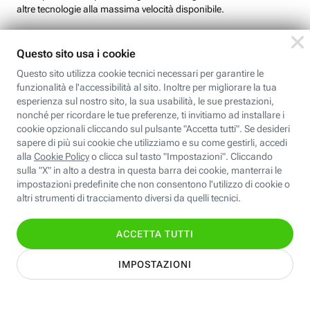
altre tecnologie alla massima velocità disponibile.​​​​
Scopri le offerte Internet, Mobile ed Energia
giuste per te con il supporto dei
nostri esperti!
inserisci il tuo numero di telefono
seleziona la fascia oraria
Letta l'
informativa sulla privacy
ai sensi del regolamento UE
2016/679 do il consenso al trattamento dei dati personali per
ricevere contatti telefonici sulle offerte commerciali di Fastweb e
sulla disponibilità del servizio, in base alla finalità #2
(facoltativo).