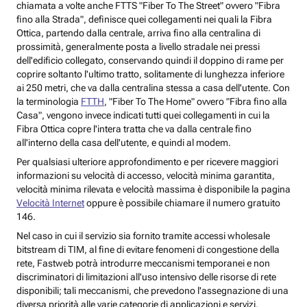
chiamata a volte anche FTTS
"Fiber To The Street"
ovvero "Fibra
fino alla Strada", definisce quei collegamenti nei quali la Fibra
Ottica, partendo dalla centrale, arriva fino alla centralina di
prossimità, generalmente posta a livello stradale nei pressi
dell'edificio collegato, conservando quindi il doppino di rame per
coprire soltanto l'ultimo tratto, solitamente di lunghezza inferiore
ai 250 metri, che va dalla centralina stessa a casa dell'utente. Con
la terminologia
FTTH
,
"Fiber To The Home"
ovvero "Fibra fino alla
Casa", vengono invece indicati tutti quei collegamenti in cui la
Fibra Ottica copre l'intera tratta che va dalla centrale fino
all'interno della casa dell'utente, e quindi al modem.
Per qualsiasi ulteriore approfondimento e per ricevere maggiori
informazioni su velocità di accesso, velocità minima garantita,
velocità minima rilevata e velocità massima è disponibile la pagina
Velocità Internet
oppure è possibile chiamare il numero gratuito
146.
Nel caso in cui il servizio sia fornito tramite accessi wholesale
bitstream di TIM, al fine di evitare fenomeni di congestione della
rete, Fastweb potrà introdurre meccanismi temporanei e non
discriminatori di limitazioni all'uso intensivo delle risorse di rete
disponibili; tali meccanismi, che prevedono l'assegnazione di una
diversa priorità alle varie categorie di applicazioni e servizi,