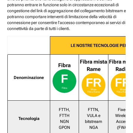
potranno entrare in funzione solo in circostanze eccezionali di
congestione del link di aggregazione del collegamento bitstream e
potranno comportare interventi di limitazione della velocità di
connessione per consentire l'accesso contemporaneo ai servizi di
connettività da parte di tutti i clienti.
LE NOSTRE TECNOLOGIE PER L
Fibra mista
Fibra mis
Fibra
Rame
Radio
F
Denominazione
FR
FR
Fibra
Misto
Misto
Fibra Rame
Fibra Radio
FTTH,
FTTN,
Fixed
FTTH
VULA e
Wireless
Tecnologia
NGN
bitstream
Access
GPON
NGA
(FWA)