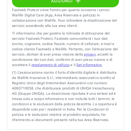
AGGIUNGI
Fastweb Protect viene fornito per quanto concerne i servizi
Wallife Digital Care (App, Area Riservata e polizza) in
collaborazione con Wallife. Puoi richiedere la disattivazione del
servizio accedendo alla tua area clienti.
Ti informiamo che per gestire la richiesta di attivazione del
servizio Fastweb Protect, Fastweb comunicherà i tuoi dati
(nome, cognome, codice fiscale, numero di cellulare, e-mail e
codice cliente Fastweb) a Wallife. Pertanto, con l’attivazione del
servizio, dichiari di aver preso visione della
privacy
, accetti la
condivisione dei tuoi dati, confermi di aver preso visione e di
accettare il
regolamento di utilizzo
e il
Set informativo
.
(1)
L’assicurazione contro il furto d’identità digitale è distribuita
da Wallife Insurance S.r.l., intermediario assicurativo iscritto al
Registro Unico degli Intermediari Assicurativi con numero
A000710058, che distribuisce prodotti di UNIQA Versicherung
AG (Gruppo UNIQA). La descrizione riportata è una sintesi ed è
intesa solo a scopo informativo e non include tutti i termini, le
condizioni e le esclusioni della polizza descritta. La copertura è
disponibile solo per i residenti in Italia. Per le Condizioni di
polizza e le esclusioni relative al prodotto acquistato, fai
riferimento ai documenti presenti nella tua Area Riservata.