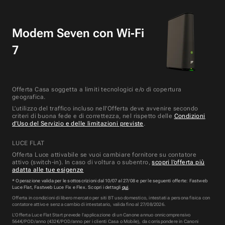
Modem Seven con Wi‑Fi
7
Offerta Casa soggetta a limiti tecnologici e/o di copertura
geografica.
L’utilizzo del traffico incluso nell’Offerta deve avvenire secondo
criteri di buona fede e di correttezza, nel rispetto delle
Condizioni
d’Uso del Servizio e delle limitazioni previste
.
LUCE FLAT
Offerta Luce attivabile se vuoi cambiare fornitore su contatore
attivo (switch-in). In caso di voltura o subentro,
scopri l’offerta più
adatta alle tue esigenze
* Operazione valida per le sottoscrizioni dal 10/07 al 27/08 e per le seguenti offerte: Fastweb
Luce Flat, Fastweb Luce Fix e Flex. Scopri i dettagli
qui
.
Offerta in condizioni di libero mercato per siti BT uso domestico, intestati a persona fisica con
contatore attivo e senza cambio di intestatario, valida fino al 27/08/2026.
L’Offerta
Luce Flat Start
prevede l’applicazione di un Canone annuo onnicomprensivo
564
€/POD/anno (
432
€/POD/anno per i clienti Casa o Mobile), da corrispondere in Canoni