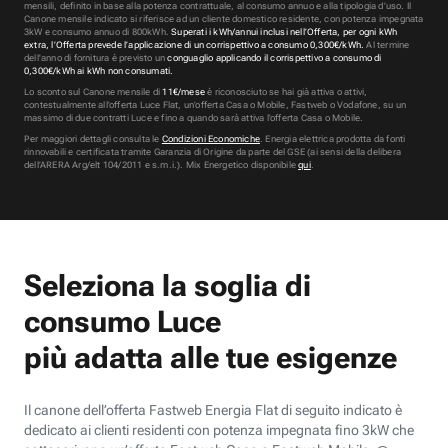
mensili, definito in base alla potenza contrattuale, al consumo annuo e alla tipologia d’uso. Il
Canone mensile indicato si riferisce ad un cliente domestico residente, con potenza impegnata
3kW e consumo annuo di
800
kWh.
Superati i kWh/annui inclusi nell’Offerta, per ogni kWh
extra, l’Offerta prevede l’applicazione di un corrispettivo a consumo
0,300
€/kWh.
Al termine
dell'anno di fornitura è previsto un
conguaglio applicando il corrispettivo a consumo di
0,300
€/kWh ai kWh non consumati.
Lo sconto sul Canone mensile di
11€/mese
è riconosciuto se hai già attiva o attivi,
contestualmente all’offerta Luce Flat, un’offerta Casa o Mobile, Fastweb o Vodafone, su un
massimo di due contratti Luce e fino a quando sarà attiva l’offerta Casa o Mobile.
Per maggiori dettagli consulta le
Condizioni Economiche
. Energia elettrica prodotta da fonti
rinnovabili e certificata tramite Garanzia di Origine da parte del GSE (ai sensi della delibera
dell’ARERA Arg/elt 104/2011 e s.m.i.). Mix Energetico disponibile
qui
.
Seleziona la soglia di
consumo Luce
più adatta alle tue esigenze
Il canone dell’offerta Fastweb Energia Flat di seguito indicato è
dedicato ai clienti residenti con potenza impegnata fino 3kW che