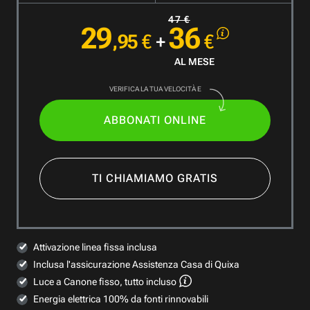
47 €
29
36
,95
€
+
€
AL MESE
VERIFICA LA TUA VELOCITÀ E
ABBONATI ONLINE
TI CHIAMIAMO GRATIS
Attivazione linea fissa inclusa
Inclusa l'assicurazione Assistenza Casa di Quixa
Luce a Canone fisso, tutto incluso
Energia elettrica 100% da fonti rinnovabili