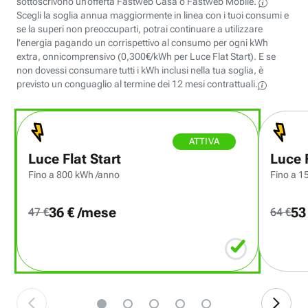
sottoscrivono un’offerta Fastweb Casa o
Fastweb Mobile.
Scegli la soglia annua maggiormente in linea con i tuoi consumi e
se la superi non preoccuparti, potrai continuare a utilizzare
l'energia pagando un corrispettivo al consumo per ogni kWh
extra, onnicomprensivo (
0,300
€/kWh per
Luce Flat Start
). E se
non dovessi consumare tutti i kWh inclusi nella tua soglia, è
previsto un conguaglio al termine dei 12 mesi contrattuali.
ATTIVA
Luce Flat Start
Luce F
Fino a 800 kWh /anno
Fino a 1
36 € /mese
53
47 €
64 €