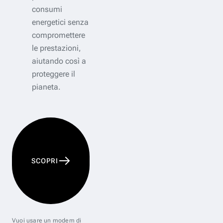
consumi
energetici senza
compromettere
le prestazioni,
aiutando così a
proteggere il
pianeta.
SCOPRI
Vuoi usare un modem di