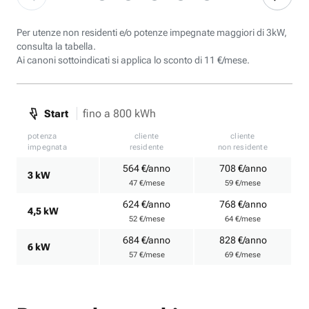
Per utenze non residenti e/o potenze impegnate maggiori di 3kW,
consulta la tabella.
Ai canoni sottoindicati si applica lo sconto di 11 €/mese.
fino a 800 kWh
Start
potenza
cliente
cliente
impegnata
residente
non residente
564 €/anno
708 €/anno
3 kW
47 €/mese
59 €/mese
624 €/anno
768 €/anno
4,5 kW
52 €/mese
64 €/mese
684 €/anno
828 €/anno
6 kW
57 €/mese
69 €/mese