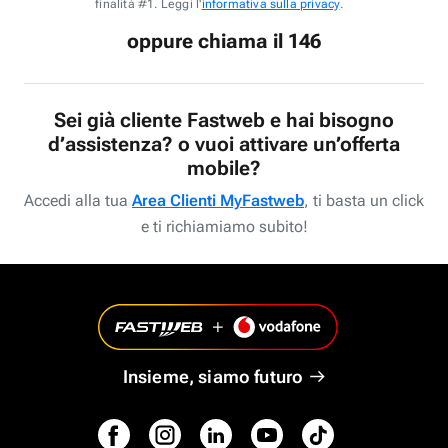
finalità #1. Leggi l'
informativa sulla privacy
.
oppure chiama il 146
Sei già cliente Fastweb e hai bisogno
d’assistenza? o vuoi attivare un’offerta
mobile?
Accedi alla tua
Area Clienti MyFastweb
, ti basta un click
e ti richiamiamo subito!
Insieme, siamo futuro