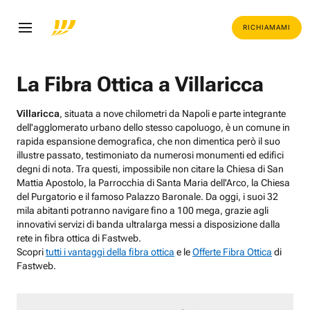
RICHIAMAMI
La Fibra Ottica a Villaricca
Villaricca
, situata a nove chilometri da Napoli e parte integrante
dell'agglomerato urbano dello stesso capoluogo, è un comune in
rapida espansione demografica, che non dimentica però il suo
illustre passato, testimoniato da numerosi monumenti ed edifici
degni di nota. Tra questi, impossibile non citare la Chiesa di San
Mattia Apostolo, la Parrocchia di Santa Maria dell'Arco, la Chiesa
del Purgatorio e il famoso Palazzo Baronale. Da oggi, i suoi 32
mila abitanti potranno navigare fino a 100 mega, grazie agli
innovativi servizi di banda ultralarga messi a disposizione dalla
rete in fibra ottica di Fastweb.
Scopri
tutti i vantaggi della fibra ottica
e le
Offerte Fibra Ottica
di
Fastweb.