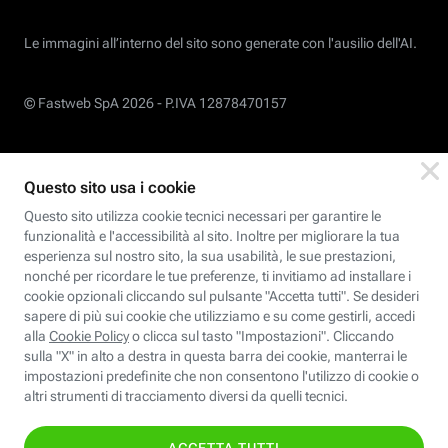
Le immagini all’interno del sito sono generate con l'ausilio dell'AI.
© Fastweb SpA 2026 -
P.IVA 12878470157