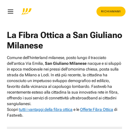
RICHIAMAMI
La Fibra Ottica a San Giuliano
Milanese
Comune dell'hinterland milanese, posto lungo il tracciato
dell'antica Via Emilia,
San Giuliano Milanese
nacque e si siluppò
in epoca medioevale nei pressi dell'omonima chiesa, posta sulla
strada da Milano a Lodi. In età più recente, la cittadina ha
conosciuto un impetuoso sviluppo demografico ed edilizio,
favorito dalla vicinanza al capoluogo lombardo. Fastweb ha
recentemente esteso alla cittadina la sua innovativa rete in fibra,
offrendo i suoi servizi di connettività ultrabroadband ai cittadini
sangiulianesi.
Scopri
tutti i vantaggi della fibra ottica
e le
Offerte Fibra Ottica
di
Fastweb.