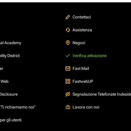
Contattaci
Assistenza
tal Academy
Negozi
ity District
Verifica attivazione
er
Fast Mail
l Web
FastwebUP
Disclosure
Segnalazione Telefonate Indesid
"Ti richiamiamo noi"
Lavora con noi
er gli utenti