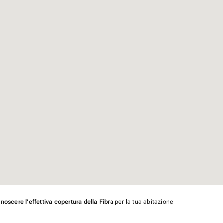
noscere l'effettiva copertura della Fibra
per la tua abitazione