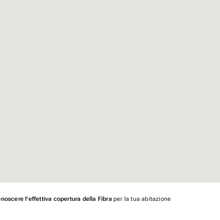
noscere l'effettiva copertura della Fibra
per la tua abitazione