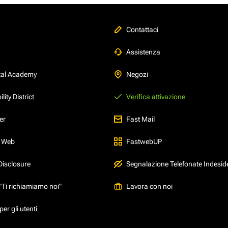
Contattaci
Assistenza
tal Academy
Negozi
ity District
Verifica attivazione
er
Fast Mail
l Web
FastwebUP
Disclosure
Segnalazione Telefonate Indesid
"Ti richiamiamo noi"
Lavora con noi
er gli utenti