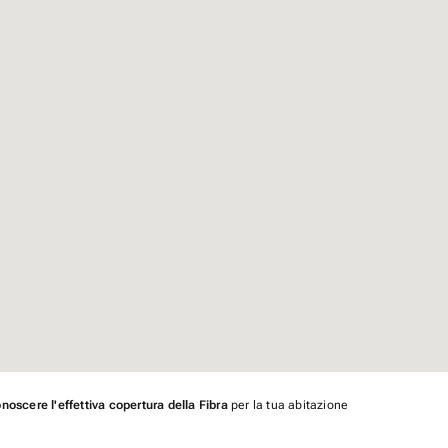
noscere l'effettiva copertura della Fibra
per la tua abitazione