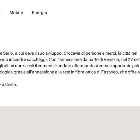
t
Mobile
Energia
erio, a cui deve il suo sviluppo. Crocevia di persone e merci, la città nel
ubendo incendi e saccheggi. Con l'annessione da parte di Venezia, nel XV se
gli ultimi due secoli il comune è andato affermandosi come importante pol
ogica grazie all'annessione alla rete in fibra ottica di Fastweb, che offre a
 Fastweb.