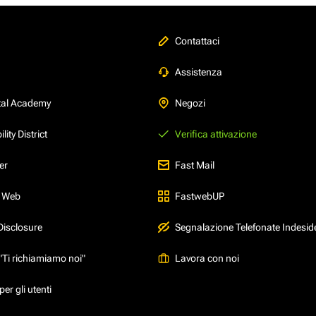
Contattaci
Assistenza
tal Academy
Negozi
ity District
Verifica attivazione
er
Fast Mail
l Web
FastwebUP
Disclosure
Segnalazione Telefonate Indesid
"Ti richiamiamo noi"
Lavora con noi
er gli utenti