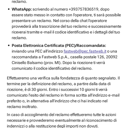
reclamo.
WhatsApp:
scrivendo al numero +393757836519, dopo
essere stato messo in contatto con l’operatore, ti sarà possibile
presentare un reclamo. Nel corso della chat l’operatore
provvederà alla trascrizione del tuo reclamo e successivamente
riceverai tramite e-mail il codice identificativo e i dettagli del tuo
reclamo.
Posta Elettronica Certificata (PEC)/Raccomandata:
inviando una PEC all’indirizzo
fastweb@pec.fastweb.it
o una
raccomandata a Fastweb S.p.A., casella postale 126, 20092
Cinisello Balsamo (prov. MI). Dopo la ricezione ti verrà
comunicato il codice identificativo del reclamo.
Effettueremo una verifica sulla fondatezza di quanto segnalato. Il
termine per la definizione del reclamo, a partire dalla data di
ricezione, è di 30 giorni. Entro i successivi 10 giorni ti verrà
comunicato l'esito del reclamo in forma scritta all’indirizzo e-mail
preferito o, in alternativa all’indirizzo che ci hai indicato nel
reclamo inoltrato.
In caso di accoglimento del reclamo effettueremo tutte le azioni
necessarie e provvederemo eventualmente al riconoscimento di
indennizzi o alla restituzione degli importi non dovuti.