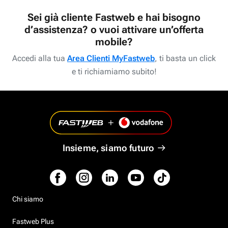
Sei già cliente Fastweb e hai bisogno
d’assistenza? o vuoi attivare un’offerta
mobile?
Accedi alla tua
Area Clienti MyFastweb
, ti basta un click
e ti richiamiamo subito!
Insieme, siamo futuro
Chi siamo
Fastweb Plus