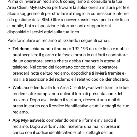
Prima di inviare un reclamo, ti consigliamo di consultare la tua
Area Clienti MyFastweb per trovare la soluzione su misura per te e
alcuni suggerimenti per sfruttare al meglio la connessione internet
o la gestione della SIM. Oltre a ricevere assistenza per la rete fissa
e mobile, hai a disposizione informazioni e supporto sui
dispositivi e i servizi attivi sulla tua linea.
Puoi formulare un reclamo utilizzando i seguenti canali:
Telefono:
chiamando il numero 192.193 da rete fissa e mobile
puoi scegliere il giorno e la fascia oraria in cui farti ricontattare
da un operatore, senza che tu debba rimanere in attesa al
telefono. Nel corso del ricontatto concordato, l’operatore
prenderà nota del tuo reclamo, dopodiché ti invierà tramite e-
mail la trascrizione del reclamo e il relativo codice identificativo.
Web:
accedendo alla tua Area Clienti MyFastweb tramite le tue
credenziali e compilando online il form di presentazione del
reclamo. Dopo aver inviato il reclamo, riceverai una mail di
presa in carico con il codice identificativo e tutti i dettagli del tuo
reclamo.
App MyFastweb:
compilando online il form e inviando il
reclamo. Dopo averlo inviato, riceverai una mail di presa in
carico con il codice identificativo e tutti i dettagli del tuo