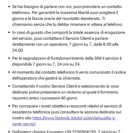
Se hai bisogno di parlare con noi, puoi prenotare un contatto
telefonico. Per garantirti la massima libertà puoi scegliere il
giorno e la fascia oraria del ricontatto desiderato. Ti
chiamiamo senza che tu debba rimanere in attesa al telefono.
In caso di guasto che comporti la totale assenza di erogazione
del servizio, puoi contattare il Servizio Clienti e parlare
direttamente con un operatore, 7 giorni su 7, dalle 8.00 alle
24.00.
Per le segnalazioni di furto/smarrimento della SIM il servizio è
disponibile 7 giorni su 7, 24 ore su 24.
Al momento del contatto telefonico ti verrà comunicato il codice
dell’operatore che gestirà la chiamata.
Contattando il nostro Servizio Clienti e selezionando la voce
dedicata potrai presentare un reclamo al quale ti forniremo
riscontro entro i successivi 40 giorni.
Per conoscere i nostri obiettivi e resoconti relativi al servizio di
assistenza telefonica puoi consultare la sezione dedicata sul
nostro sito
https://www.fastweb.it/adsl-aziende/qualita-e-
carte-servizi/
Dall'estero chiama il numero +39 3756004193, 7 giorni su 7,