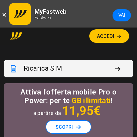
MyFastweb
×
VAI
Fastweb
ACCEDI
Ricarica SIM
Attiva l'offerta mobile Pro o
Power: per te
GB illimitati
!
11
,95€
a partire da
SCOPRI