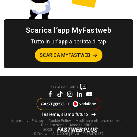
Scarica l’app MyFastweb
Tutto in un’
app
a portata di tap
SCARICA MYFASTWEB
Fastweb informa
Insieme, siamo futuro
Informativa Privacy
Cookie Policy
Modifica
preferenze cookie
Dichiarazione di Accessibilità
Scopri
© Fastweb SpA 2026 | P.IVA 12878470157