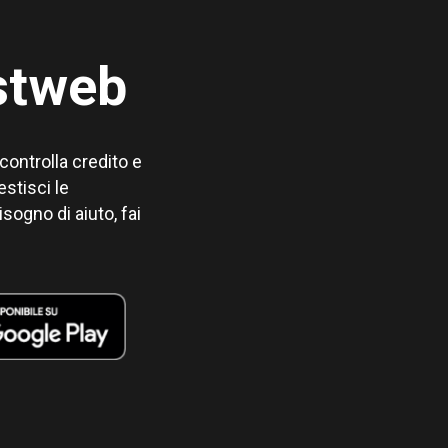
stweb
 controlla credito e
stisci le
isogno di aiuto, fai