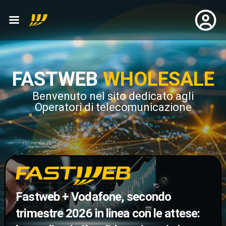
FASTWEB
WHOLESALE
Benvenuto nel sito dedicato agli
Operatori di telecomunicazione
Fastweb + Vodafone, secondo
trimestre 2026 in linea con le attese: