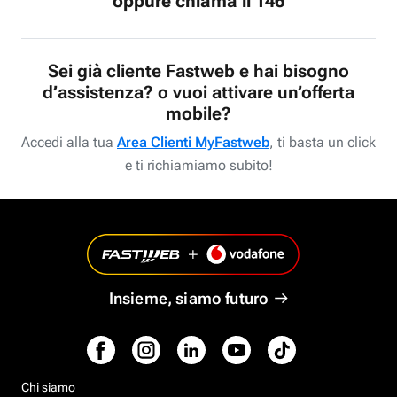
oppure chiama il 146
Sei già cliente Fastweb e hai bisogno
d’assistenza? o vuoi attivare un’offerta
mobile?
Accedi alla tua
Area Clienti MyFastweb
, ti basta un click
e ti richiamiamo subito!
Insieme, siamo futuro
Chi siamo