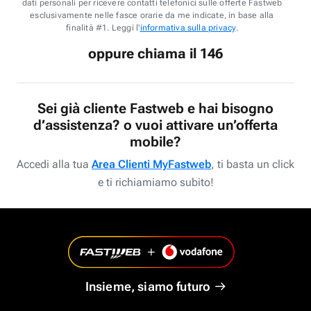
dati personali per ricevere contatti telefonici sulle offerte Fastweb
esclusivamente nelle fasce orarie da me indicate, in base alla
finalità #1. Leggi l'
informativa sulla privacy
.
oppure chiama il 146
Sei già cliente Fastweb e hai bisogno
d’assistenza? o vuoi attivare un’offerta
mobile?
Accedi alla tua
Area Clienti MyFastweb
, ti basta un click
e ti richiamiamo subito!
Insieme, siamo futuro