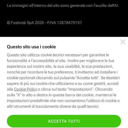
Le immagini all’interno del sito sono generate con l'ausilio dell'AI.
© Fastweb SpA 2026 -
P.IVA 12878470157