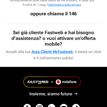
esclusivamente nelle fasce orarie da me indicate, in base alla
finalità #1. Leggi l'
informativa sulla privacy
.
oppure chiama il 146
Sei già cliente Fastweb e hai bisogno
d’assistenza? o vuoi attivare un’offerta
mobile?
Accedi alla tua
Area Clienti MyFastweb
, ti basta un click
e ti richiamiamo subito!
Insieme, siamo futuro