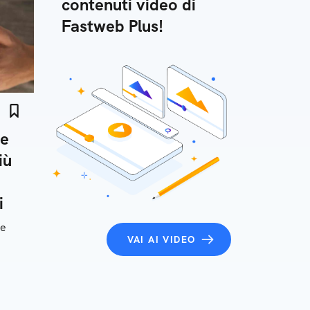
contenuti video di
Fastweb Plus!
ne
iù
i
ve
VAI AI VIDEO