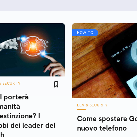
HOW-TO
& SECURITY
I porterà
manità
DEV & SECURITY
'estinzione? I
Come spostare Go
bi dei leader del
nuovo telefono
ch