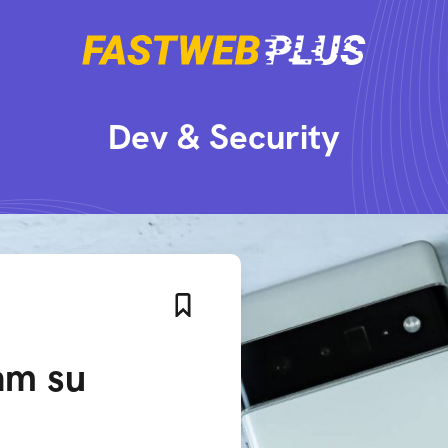
Dev & Security
am su