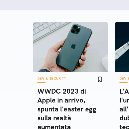
DEV & SECURITY
DEV 
WWDC 2023 di
L'A
Apple in arrivo,
l'u
spunta l'easter egg
all
sulla realtà
dub
aumentata
te