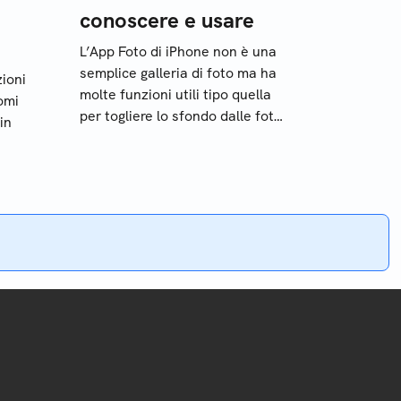
conoscere e usare
L’App Foto di iPhone non è una
semplice galleria di foto ma ha
ioni
molte funzioni utili tipo quella
omi
per togliere lo sfondo dalle foto.
in
Scopriamo di più al riguardo
i