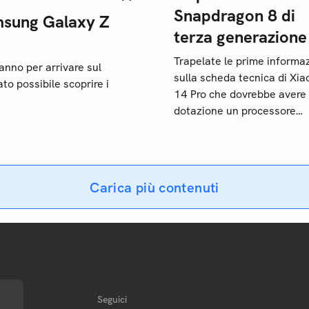
Snapdragon 8 di
msung Galaxy Z
terza generazione
Trapelate le prime informaz
nno per arrivare sul
sulla scheda tecnica di Xia
o possibile scoprire i
14 Pro che dovrebbe avere 
dotazione un processore
Qualcomm Snapdragon 8 d
terza generazione
Carica più contenuti
Seguici