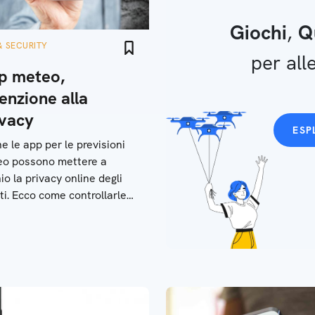
Giochi
,
Q
& SECURITY
per alle
p meteo,
enzione alla
ivacy
ESP
e le app per le previsioni
o possono mettere a
hio la privacy online degli
ti. Ecco come controllarle
mettere in sicurezza i propri
sensibili