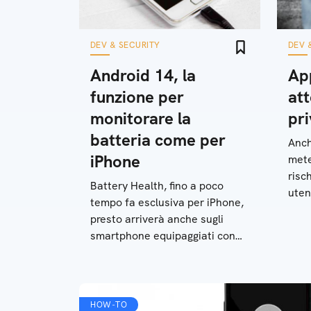
DEV & SECURITY
DEV 
Android 14, la
Ap
funzione per
att
monitorare la
pr
batteria come per
Anch
iPhone
mete
risc
Battery Health, fino a poco
uten
tempo fa esclusiva per iPhone,
per 
presto arriverà anche sugli
dati 
smartphone equipaggiati con
Android 14
HOW-TO