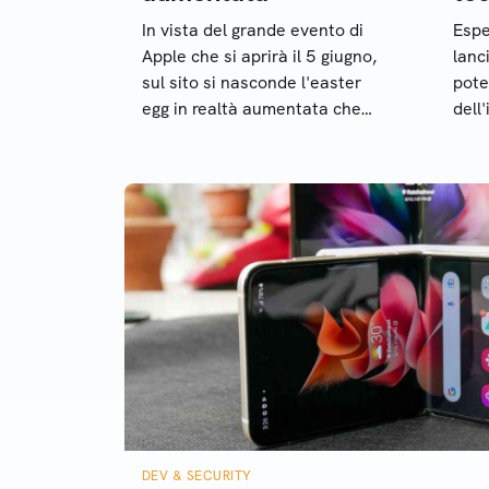
In vista del grande evento di
Espe
Apple che si aprirà il 5 giugno,
lanc
sul sito si nasconde l'easter
pote
egg in realtà aumentata che
dell'
preannuncia l’arrivo del visore
non 
DEV & SECURITY