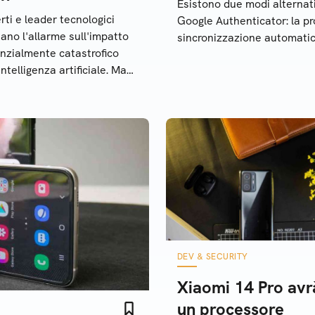
Esistono due modi alternat
rti e leader tecnologici
Google Authenticator: la p
iano l'allarme sull'impatto
sincronizzazione automatica
nzialmente catastrofico
intelligenza artificiale. Ma
tutti ne sono convinti
DEV & SECURITY
Xiaomi 14 Pro avr
un processore