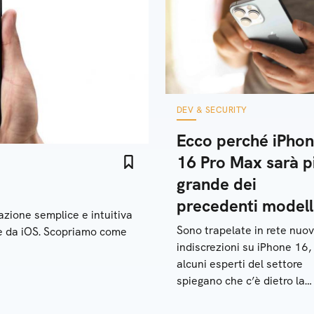
DEV & SECURITY
Ecco perché iPho
16 Pro Max sarà p
grande dei
precedenti modell
azione semplice e intuitiva
Sono trapelate in rete nuo
he da iOS. Scopriamo come
indiscrezioni su iPhone 16,
alcuni esperti del settore
spiegano che c’è dietro la
scelta di display più grandi.