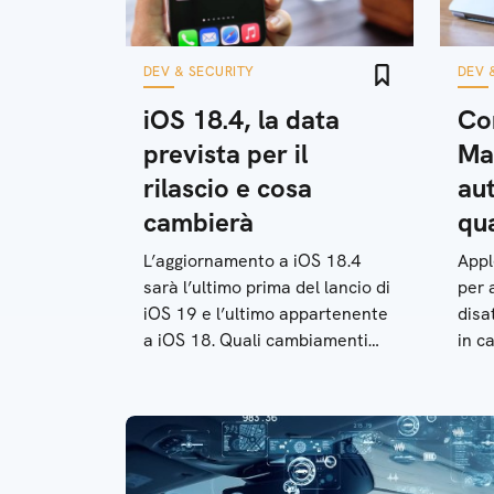
DEV & SECURITY
DEV 
iOS 18.4, la data
Com
prevista per il
Ma
rilascio e cosa
au
cambierà
qu
L’aggiornamento a iOS 18.4
Appl
sarà l’ultimo prima del lancio di
per 
iOS 19 e l’ultimo appartenente
disa
a iOS 18. Quali cambiamenti
in c
porterà e quando verrà
MacB
rilasciato
un a