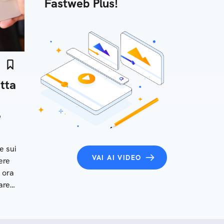
Fastweb Plus!
tta
e
e sui
VAI AI VIDEO
ere
 ora
are
esso