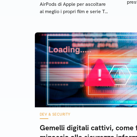
pres
AirPods di Apple per ascoltare
Wind
al meglio i propri film e serie TV
sull
preferiti. La guida passo passo
per farlo
DEV & SECURITY
Gemelli digitali cattivi, come