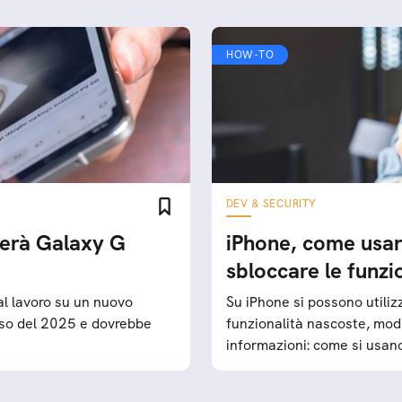
HOW-TO
DEV & SECURITY
amerà Galaxy G
iPhone, come usare
sbloccare le funzi
al lavoro su un nuovo
Su iPhone si possono utiliz
orso del 2025 e dovrebbe
funzionalità nascoste, modi
informazioni: come si usan