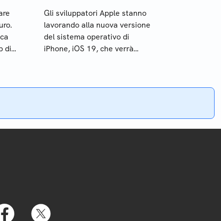
are
Gli sviluppatori Apple stanno
uro.
lavorando alla nuova versione
ica
del sistema operativo di
p di
iPhone, iOS 19, che verrà
rilasciato in autunno: i modelli
non compatibili