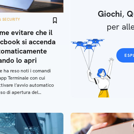
Giochi
,
Q
& SECURITY
per alle
e evitare che il
cbook si accenda
tomaticamente
ESP
ando lo apri
e ha reso noti i comandi
app Terminale con cui
ttivare l’avvio automatico
aso di apertura del
ook o di collegamento a
limentatore.