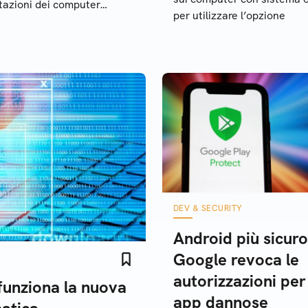
tazioni dei computer
per utilizzare l’opzione
ows. La guida completa
’argomento
DEV & SECURITY
Android più sicuro
Google revoca le
autorizzazioni per
 funziona la nuova
app dannose