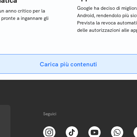
matica
Google ha deciso di miglior
un anno critico per la
Android, rendendolo più sic
 pronte a ingannare gli
Prevista la revoca automat
delle autorizzazioni alle ap
terze parti dannose: cosa
cambia
Carica più contenuti
Seguici