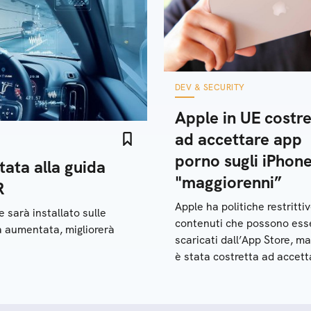
DEV & SECURITY
Apple in UE costre
ad accettare app
porno sugli iPhon
ata alla guida
"maggiorenni”
R
Apple ha politiche restrittiv
 sarà installato sulle
contenuti che possono ess
tà aumentata, migliorerà
scaricati dall’App Store, ma
è stata costretta ad accett
un app porno: cosa è succ