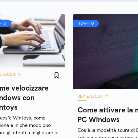
-TO
HOW-TO
& SECURITY
me velocizzare
ndows con
DEV & SECURITY
ntoys
Come attivare la m
cos’è Wintoys, come
PC Windows
iona e in che modo può
Cos’è la modalità scura di 
re gli utenti a migliorare le
sui computer con sistema 