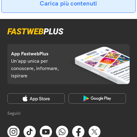
Carica più contenuti
App FastwebPlus
Un'app unica per
conoscere, informare,
ispirare
Seguici