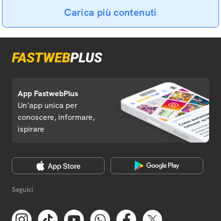
Carica più contenuti
App FastwebPlus
Un'app unica per
conoscere, informare,
ispirare
Seguici