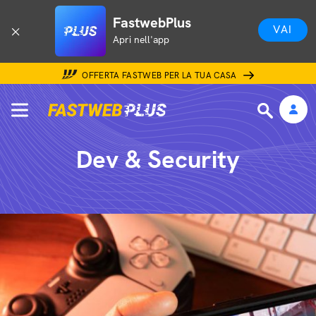
FastwebPlus
VAI
Apri nell'app
OFFERTA FASTWEB PER LA TUA CASA
Dev & Security