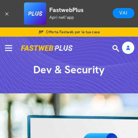
FastwebPlus
VAI
Apri nell'app
Offerta Fastweb per la tua casa
Dev & Security