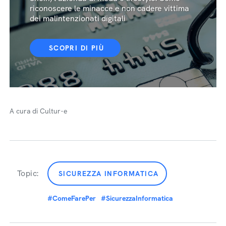
riconoscere le minacce e non cadere vittima
dei malintenzionati digitali
SCOPRI DI PIÙ
A cura di Cultur-e
Topic:
SICUREZZA INFORMATICA
#ComeFarePer
#SicurezzaInformatica