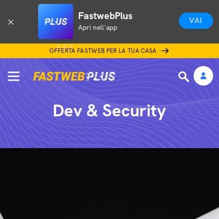
FastwebPlus
VAI
Apri nell'app
OFFERTA FASTWEB PER LA TUA CASA
Dev & Security