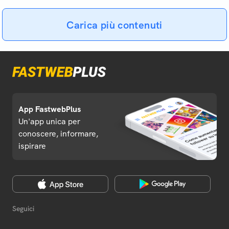
Carica più contenuti
App FastwebPlus
Un'app unica per
conoscere, informare,
ispirare
Seguici