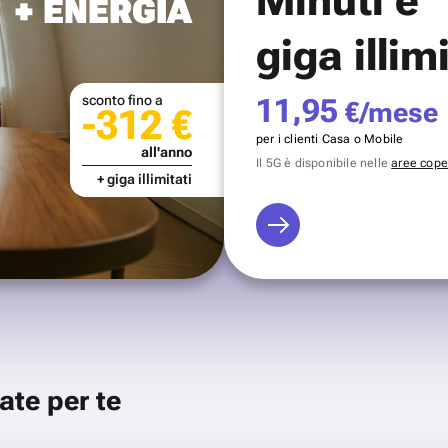
+ ENERGIA
giga illim
sconto fino a
11,95
€/mese
-312 €
per i clienti Casa o Mobile
all'anno
Il 5G è disponibile nelle
aree coper
+ giga illimitati
ate per te