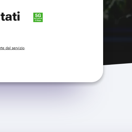
itati
te dal servizio
.