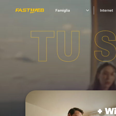
Famiglia
Internet
TU 
+ Wi