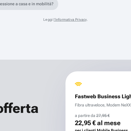
nessione a casa e in mobilità?
Leggi
l'informativa Privacy
.
Fastweb Business Lig
offerta
Fibra ultraveloce, Modem NeXXt 
a partire da
27,95 €
22,95 €
al mese
per i clienti Mobile Business