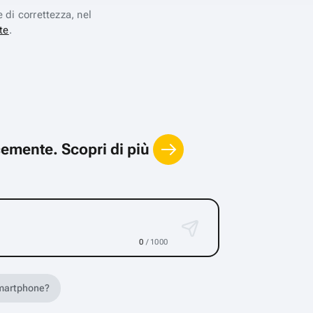
e di correttezza, nel
te
.
locemente.
Scopri di più
0
/ 1000
 smartphone?