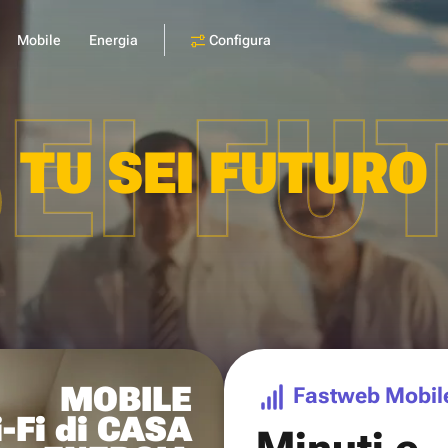
Configura
Mobile
Energia
SEI FU
TU SEI FUTURO
MOBILE
Fastweb Mobil
-Fi di CASA
Minuti e