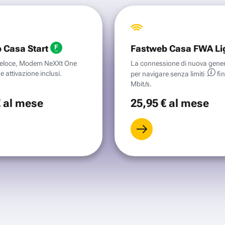
 Casa Start
Fastweb Casa FWA Li
aveloce, Modem NeXXt One
La connessione di nuova gene
e attivazione inclusi.
per navigare senza
limiti
fi
Mbit/s.
€
al mese
25
,95 €
al mese