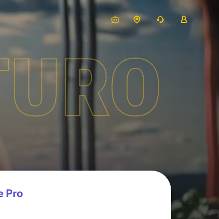
TURO
e Pro