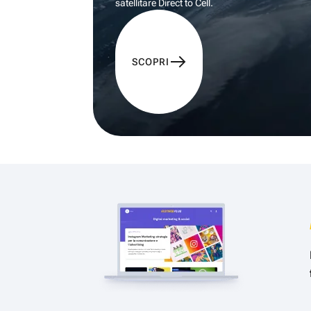
satellitare Direct to Cell.
SCOPRI