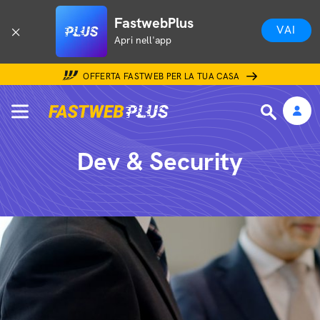
FastwebPlus
VAI
Apri nell'app
OFFERTA FASTWEB PER LA TUA CASA
Dev & Security