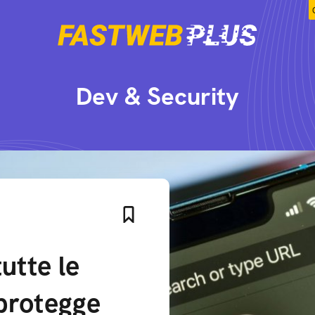
Dev & Security
utte le
protegge