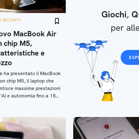
Giochi
,
Q
& SECURITY
per alle
ovo MacBook Air
n chip M5,
atteristiche e
ESP
ezzo
e ha presentato il MacBook
con chip M5, il laptop che
ntisce massime prestazioni
l’AI e autonomia fino a 18