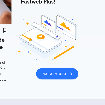
Fastweb Plus!
de
 e
a di
025
p
VAI AI VIDEO
count