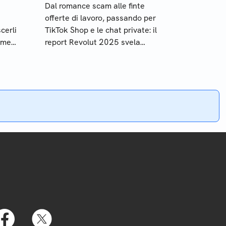
Dal romance scam alle finte
offerte di lavoro, passando per
cerli
TikTok Shop e le chat private: il
ome
report Revolut 2025 svela
sses
come si muovono oggi i
truffatori online