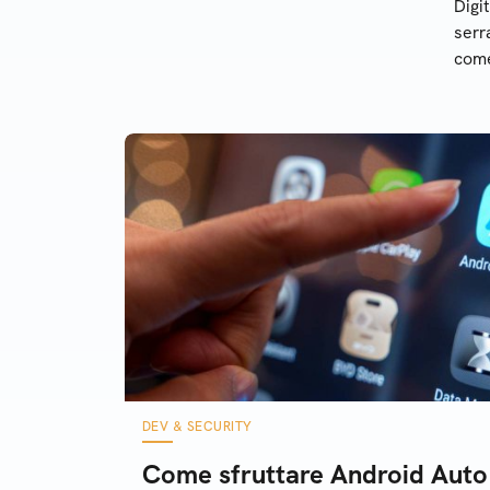
Digi
quando arriva e quanto costa
serr
come
digi
stan
DEV & SECURITY
Come sfruttare Android Auto