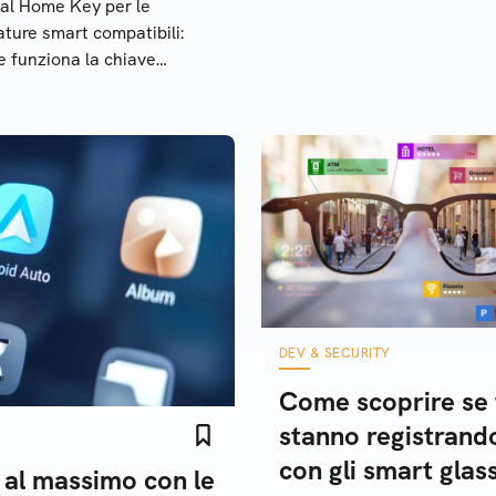
tal Home Key per le
ature smart compatibili:
 funziona la chiave
tale per casa basata sullo
dard Aliro
DEV & SECURITY
Come scoprire se 
stanno registrand
con gli smart glas
 al massimo con le