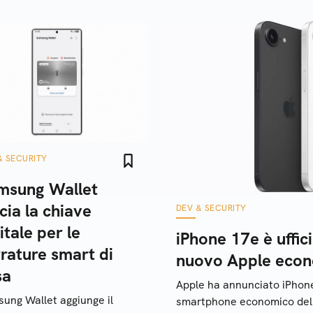
& SECURITY
msung Wallet
cia la chiave
DEV & SECURITY
itale per le
iPhone 17e è uffic
rature smart di
nuovo Apple eco
sa
Apple ha annunciato iPhone
ung Wallet aggiunge il
smartphone economico dell