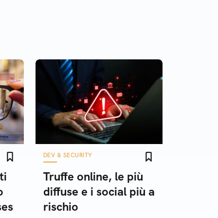
DEV & SECURITY
ti
Truffe online, le più
o
diffuse e i social più a
ses
rischio