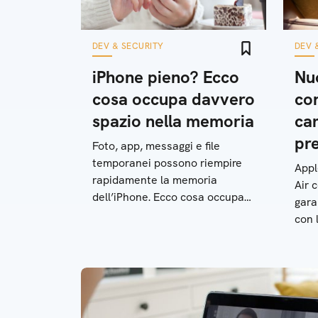
DEV & SECURITY
DEV 
iPhone pieno? Ecco
Nu
cosa occupa davvero
co
spazio nella memoria
car
pr
Foto, app, messaggi e file
temporanei possono riempire
Appl
rapidamente la memoria
Air 
dell’iPhone. Ecco cosa occupa
gara
davvero spazio e come liberarlo
con 
ore