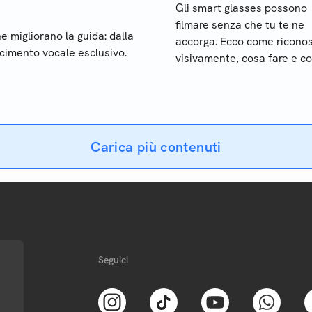
Gli smart glasses possono
filmare senza che tu te ne
 migliorano la guida: dalla
accorga. Ecco come riconos
scimento vocale esclusivo.
visivamente, cosa fare e c
funziona l'app Nearby Gla
Carica più contenuti
Seguici