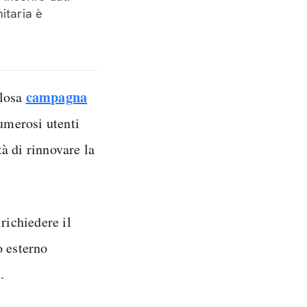
itaria è
campagna
olosa
numerosi utenti
à di rinnovare la
richiedere il
o esterno
.