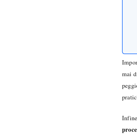
Impor
mai d
peggi
pratic
Infin
proc