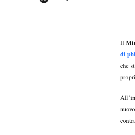
Min
Il
di
phi
che s
propr
All’in
nuovo
contra