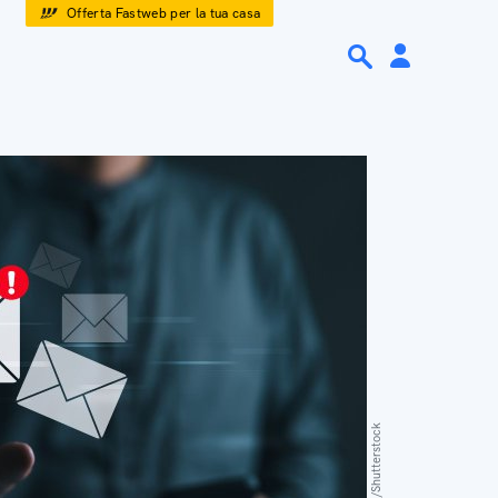
Offerta Fastweb per la tua casa
SuPatMaN/Shutterstock