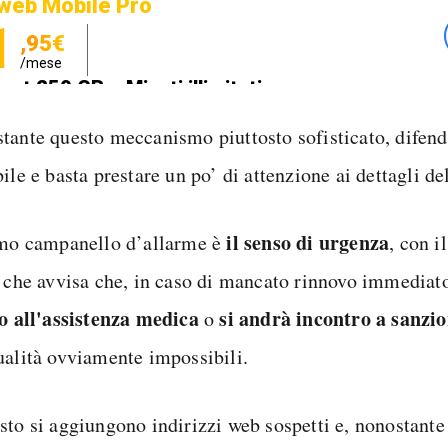
web Mobile Pro
1
,95€
/mese
net 250 GB e Minuti illimitati
zione SIM GRATIS
tante questo meccanismo piuttosto sofisticato, difend
ile e basta prestare un po’ di attenzione ai dettagli de
il senso di urgenza
imo campanello d’allarme è
, con i
a che avvisa che, in caso di mancato rinnovo immediat
to all'assistenza medica
si andrà incontro a sanzio
o
ualità ovviamente impossibili.
sto si aggiungono indirizzi web sospetti e, nonostante