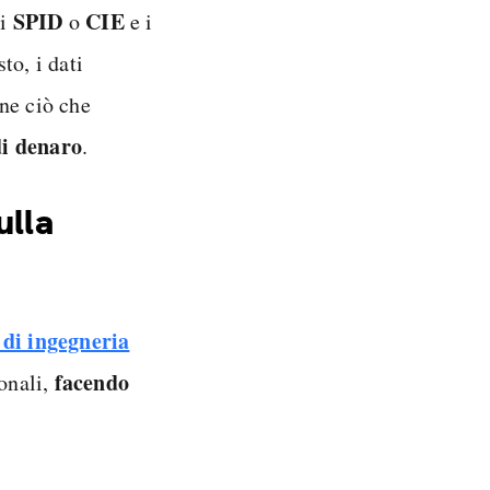
SPID
CIE
li
o
e i
sto, i dati
ne ciò che
di denaro
.
ulla
 di ingegneria
facendo
sonali,