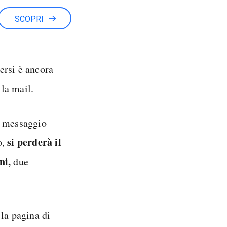
SCOPRI
ersi è ancora
lla mail.
l messaggio
si perderà il
o,
ni,
due
 la pagina di