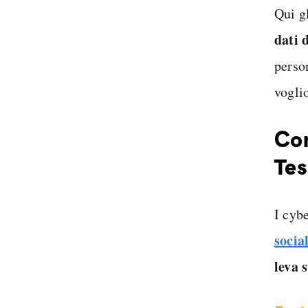
Qui gl
dati 
perso
vogli
Com
Tes
I cyb
socia
leva 