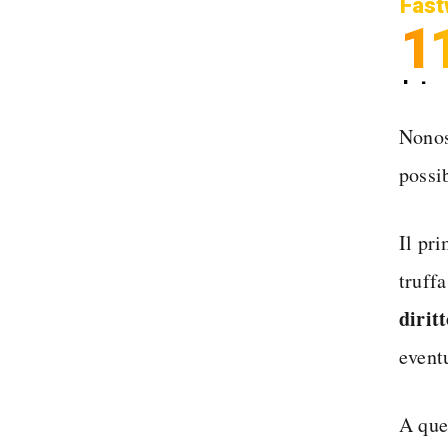
Fast
1
Inter
Spedi
Nonos
possib
Il pr
truff
dirit
event
A que