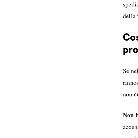
spedit
della 
Cos
pro
Se ne
rinno
c
non
Non 
accen