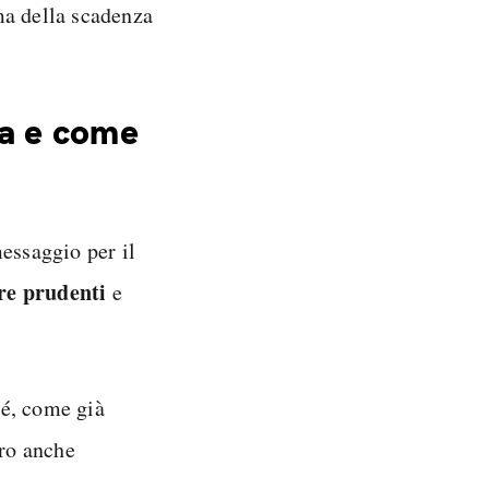
a della scadenza
fa e come
essaggio per il
re prudenti
e
hé, come già
ero anche