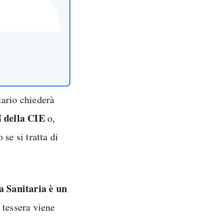
tario chiederà
N della CIE
o,
o se si tratta di
ra Sanitaria è un
 tessera viene