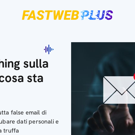
hing sulla
 cosa sta
ta false email di
ubare dati personali e
 truffa